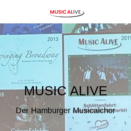
MUSIC ALIVE
De
r Hamburger Musicalchor