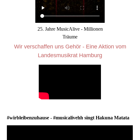
25. Jahre MusicAlive - Millionen
Träume
Wir verschaffen uns Gehör - Eine Aktion vom
Landesmusikrat Hamburg
#wirbleibenzuhause - #musicalivehh singt Hakuna Matata